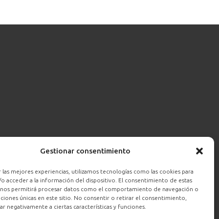
Gestionar consentimiento
 las mejores experiencias, utilizamos tecnologías como las cookies para
o acceder a la información del dispositivo. El consentimiento de estas
 nos permitirá procesar datos como el comportamiento de navegación o
caciones únicas en este sitio. No consentir o retirar el consentimiento,
r negativamente a ciertas características y funciones.