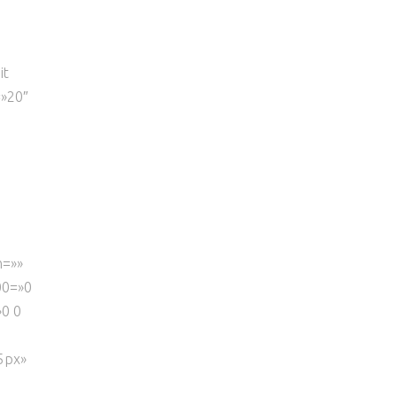
it
=»20″
n=»»
00=»0
»0 0
5px»