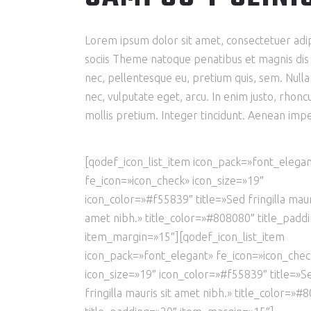
Lorem ipsum dolor sit amet, consectetuer adi
sociis Theme natoque penatibus et magnis dis p
nec, pellentesque eu, pretium quis, sem. Nulla
nec, vulputate eget, arcu. In enim justo, rhonc
mollis pretium. Integer tincidunt. Aenean impe
[qodef_icon_list_item icon_pack=»font_elega
fe_icon=»icon_check» icon_size=»19″
icon_color=»#f55839″ title=»Sed fringilla mauri
amet nibh.» title_color=»#808080″ title_padd
item_margin=»15″][qodef_icon_list_item
icon_pack=»font_elegant» fe_icon=»icon_chec
icon_size=»19″ icon_color=»#f55839″ title=»S
fringilla mauris sit amet nibh.» title_color=»#