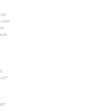
 Cum
ricies
uet
 pede
it
=»20″
080″