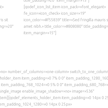
title_padding=»20″ item_margin=»15″]
nt»
[qodef_icon_list_item icon_pack=»font_elegant»
fe_icon=»icon_check» icon_size=»19″
s sit
icon_color=»#f55839″ title=»Sed fringilla mauris s
ing=»20″
amet nibh.» title_color=»#808080″ title_padding
item_margin=»15″]
=»no» number_of_columns=»one-column» switch_to_one_colum
holder_item item_padding=»0 7% 0 0″ item_padding_1280_16
″ item_padding_768_1024=»0 5% 0 0″ item_padding_680_768=
_single_image enable_image_shadow=»no» image=»536″
_item][qodef_elements_holder_item item_padding=»0 14px 0 2
tem_padding_1024_1280=»0 14px 0 25px»