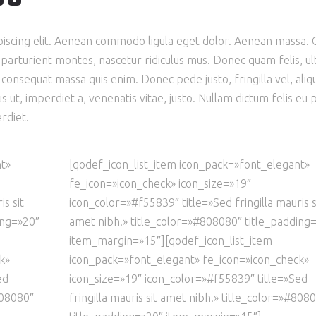
piscing elit. Aenean commodo ligula eget dolor. Aenean massa.
arturient montes, nascetur ridiculus mus. Donec quam felis, ult
 consequat massa quis enim. Donec pede justo, fringilla vel, aliq
us ut, imperdiet a, venenatis vitae, justo. Nullam dictum felis eu
rdiet.
nt»
[qodef_icon_list_item icon_pack=»font_elegant»
fe_icon=»icon_check» icon_size=»19″
s sit
icon_color=»#f55839″ title=»Sed fringilla mauris s
ing=»20″
amet nibh.» title_color=»#808080″ title_padding
item_margin=»15″][qodef_icon_list_item
k»
icon_pack=»font_elegant» fe_icon=»icon_check»
ed
icon_size=»19″ icon_color=»#f55839″ title=»Sed
808080″
fringilla mauris sit amet nibh.» title_color=»#808