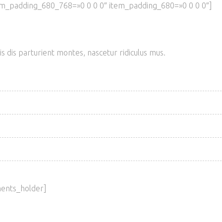
m_padding_680_768=»0 0 0 0″ item_padding_680=»0 0 0 0″]
 dis parturient montes, nascetur ridiculus mus.
ents_holder]