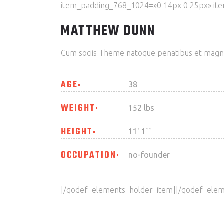
item_padding_768_1024=»0 14px 0 25px» ite
MATTHEW DUNN
Cum sociis Theme natoque penatibus et magnis
AGE
38
WEIGHT
152 lbs
HEIGHT
11' 1``
OCCUPATION
no-founder
[/qodef_elements_holder_item][/qodef_elem