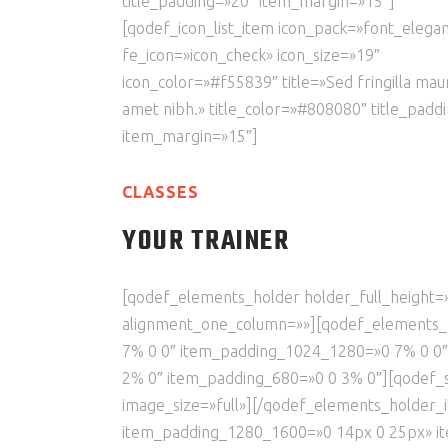
title_padding=»20″ item_margin=»15″]
[qodef_icon_list_item icon_pack=»font_elega
fe_icon=»icon_check» icon_size=»19″
icon_color=»#f55839″ title=»Sed fringilla mauri
amet nibh.» title_color=»#808080″ title_padd
item_margin=»15″]
CLASSES
YOUR TRAINER
[qodef_elements_holder holder_full_height
alignment_one_column=»»][qodef_elements_
7% 0 0″ item_padding_1024_1280=»0 7% 0 0
2% 0″ item_padding_680=»0 0 3% 0″][qodef
image_size=»full»][/qodef_elements_holder
item_padding_1280_1600=»0 14px 0 25px» i