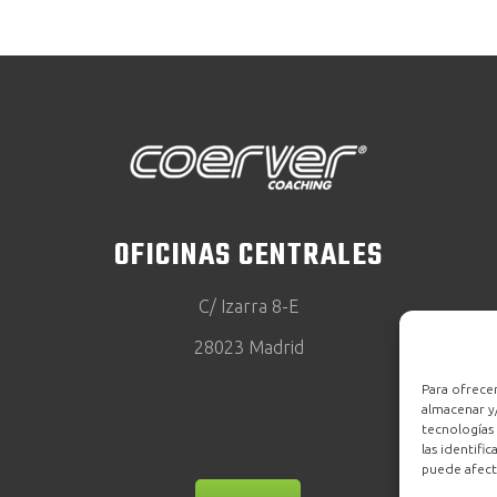
OFICINAS CENTRALES
C/ Izarra 8-E
28023 Madrid
Para ofrecer
almacenar y/
tecnologías
las identifi
puede afecta