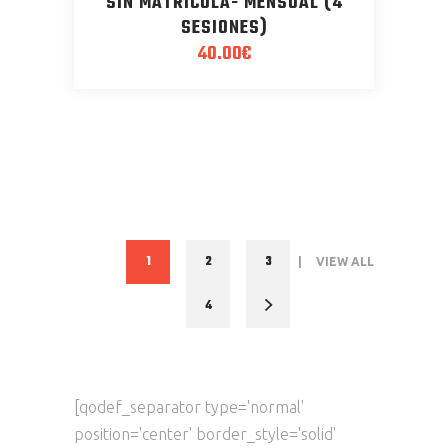
SIN MATRÍCULA- MENSUAL (4
SESIONES)
40.00
€
1
2
3
VIEW ALL
4
[qodef_separator type='normal'
position='center' border_style='solid'