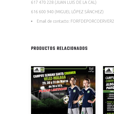
617 470 228 (JUAN LUIS DE LA CAL)
616 600 940 (MIGUEL LÓPEZ SÁNCHEZ)
Email de contacto: FORFDEPORCOERVE
PRODUCTOS RELACIONADOS