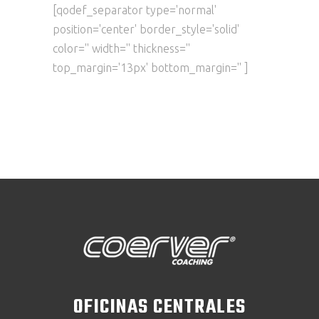
[qodef_separator type='normal'
position='center' border_style='solid'
color='' width='' thickness=''
top_margin='13px' bottom_margin='' ]
OFICINAS CENTRALES