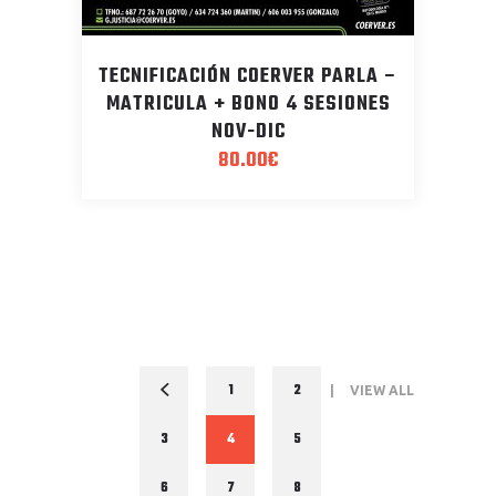
TECNIFICACIÓN COERVER PARLA –
MATRICULA + BONO 4 SESIONES
NOV-DIC
80.00
€
1
2
VIEW ALL
3
4
5
6
7
8