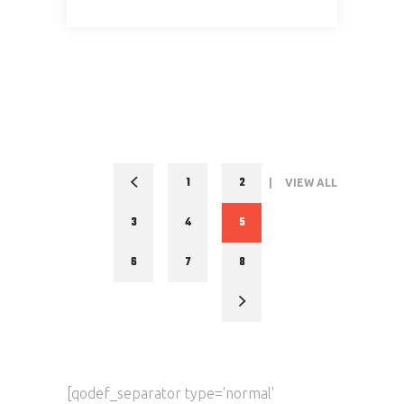
1
2
VIEW ALL
3
4
5
6
7
8
[qodef_separator type='normal'